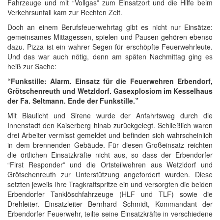
Fahrzeuge und mit “Vollgas” zum Einsatzort und die Hilfe beim
Verkehrsunfall kam zur Rechten Zeit.
Doch an einem Berufsfeuerwehrtag gibt es nicht nur Einsätze:
gemeinsames Mittagessen, spielen und Pausen gehören ebenso
dazu. Pizza ist ein wahrer Segen für erschöpfte Feuerwehrleute.
Und das war auch nötig, denn am späten Nachmittag ging es
heiß zur Sache:
“Funkstille: Alarm. Einsatz für die Feuerwehren Erbendorf,
Grötschenreuth und Wetzldorf. Gasexplosiom im Kesselhaus
der Fa. Seltmann. Ende der Funkstille.”
Mit Blaulicht und Sirene wurde der Anfahrtsweg durch die
Innenstadt den Kaiserberg hinab zurückgelegt. Schließlich waren
drei Arbeiter vermisst gemeldet und befinden sich wahrscheinlich
in dem brennenden Gebäude. Für diesen Großeinsatz reichten
die örtlichen Einsatzkräfte nicht aus, so dass der Erbendorfer
“First Responder” und die Ortsteilwehren aus Wetzldorf und
Grötschenreuth zur Unterstützung angefordert wurden. Diese
setzten jeweils ihre Tragkraftspritze ein und versorgten die beiden
Erbendorfer Tanklöschfahrzeuge (HLF und TLF) sowie die
Drehleiter. Einsatzleiter Bernhard Schmidt, Kommandant der
Erbendorfer Feuerwehr, teilte seine Einsatzkräfte in verschiedene