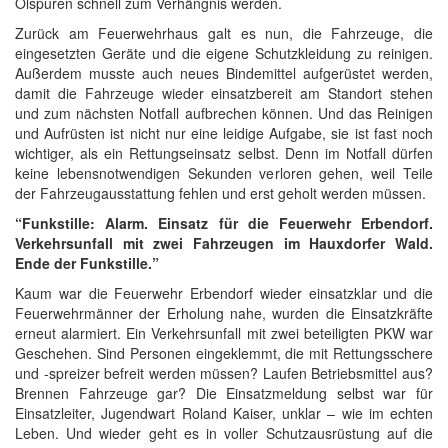
Ölspuren schnell zum Verhängnis werden.
Zurück am Feuerwehrhaus galt es nun, die Fahrzeuge, die
eingesetzten Geräte und die eigene Schutzkleidung zu reinigen.
Außerdem musste auch neues Bindemittel aufgerüstet werden,
damit die Fahrzeuge wieder einsatzbereit am Standort stehen
und zum nächsten Notfall aufbrechen können. Und das Reinigen
und Aufrüsten ist nicht nur eine leidige Aufgabe, sie ist fast noch
wichtiger, als ein Rettungseinsatz selbst. Denn im Notfall dürfen
keine lebensnotwendigen Sekunden verloren gehen, weil Teile
der Fahrzeugausstattung fehlen und erst geholt werden müssen.
“Funkstille: Alarm. Einsatz für die Feuerwehr Erbendorf.
Verkehrsunfall mit zwei Fahrzeugen im Hauxdorfer Wald.
Ende der Funkstille.”
Kaum war die Feuerwehr Erbendorf wieder einsatzklar und die
Feuerwehrmänner der Erholung nahe, wurden die Einsatzkräfte
erneut alarmiert. Ein Verkehrsunfall mit zwei beteiligten PKW war
Geschehen. Sind Personen eingeklemmt, die mit Rettungsschere
und -spreizer befreit werden müssen? Laufen Betriebsmittel aus?
Brennen Fahrzeuge gar? Die Einsatzmeldung selbst war für
Einsatzleiter, Jugendwart Roland Kaiser, unklar – wie im echten
Leben. Und wieder geht es in voller Schutzausrüstung auf die