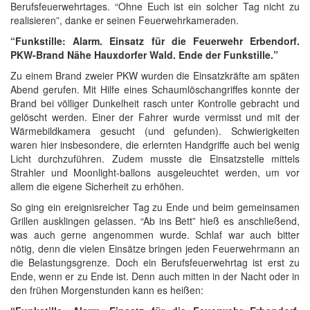
Berufsfeuerwehrtages. “Ohne Euch ist ein solcher Tag nicht zu
realisieren”, danke er seinen Feuerwehrkameraden.
“Funkstille: Alarm. Einsatz für die Feuerwehr Erbendorf.
PKW-Brand Nähe Hauxdorfer Wald. Ende der Funkstille.”
Zu einem Brand zweier PKW wurden die Einsatzkräfte am späten
Abend gerufen. Mit Hilfe eines Schaumlöschangriffes konnte der
Brand bei völliger Dunkelheit rasch unter Kontrolle gebracht und
gelöscht werden. Einer der Fahrer wurde vermisst und mit der
Wärmebildkamera gesucht (und gefunden). Schwierigkeiten
waren hier insbesondere, die erlernten Handgriffe auch bei wenig
Licht durchzuführen. Zudem musste die Einsatzstelle mittels
Strahler und Moonlight-ballons ausgeleuchtet werden, um vor
allem die eigene Sicherheit zu erhöhen.
So ging ein ereignisreicher Tag zu Ende und beim gemeinsamen
Grillen ausklingen gelassen. “Ab ins Bett” hieß es anschließend,
was auch gerne angenommen wurde. Schlaf war auch bitter
nötig, denn die vielen Einsätze bringen jeden Feuerwehrmann an
die Belastungsgrenze. Doch ein Berufsfeuerwehrtag ist erst zu
Ende, wenn er zu Ende ist. Denn auch mitten in der Nacht oder in
den frühen Morgenstunden kann es heißen: