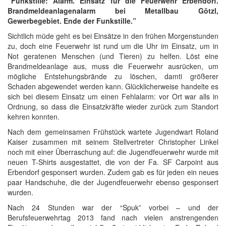
“Funkstille: Alarm. Einsatz für die Feuerwehr Erbendorf.
Brandmeldeanlagenalarm bei Metallbau Götzl,
Gewerbegebiet. Ende der Funkstille.”
Sichtlich müde geht es bei Einsätze in den frühen Morgenstunden
zu, doch eine Feuerwehr ist rund um die Uhr im Einsatz, um in
Not geratenen Menschen (und Tieren) zu helfen. Löst eine
Brandmeldeanlage aus, muss die Feuerwehr ausrücken, um
mögliche Entstehungsbrände zu löschen, damti größerer
Schaden abgewendet werden kann. Glücklicherweise handelte es
sich bei diesem Einsatz um einen Fehlalarm: vor Ort war alls in
Ordnung, so dass die Einsatzkräfte wieder zurück zum Standort
kehren konnten.
Nach dem gemeinsamen Frühstück wartete Jugendwart Roland
Kaiser zusammen mit seinem Stellvertreter Christopher Linkel
noch mit einer Überraschung auf: die Jugendfeuerwehr wurde mit
neuen T-Shirts ausgestattet, die von der Fa. SF Carpoint aus
Erbendorf gesponsert wurden. Zudem gab es für jeden ein neues
paar Handschuhe, die der Jugendfeuerwehr ebenso gesponsert
wurden.
Nach 24 Stunden war der “Spuk” vorbei – und der
Berufsfeuerwehrtag 2013 fand nach vielen anstrengenden