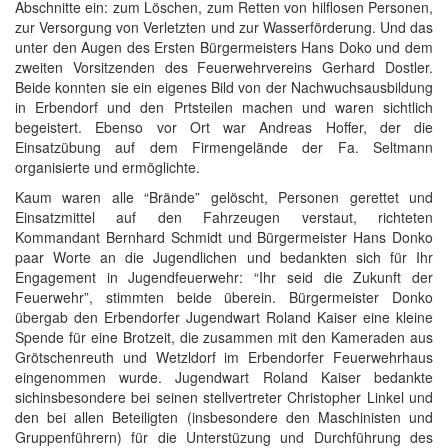
Abschnitte ein: zum Löschen, zum Retten von hilflosen Personen,
zur Versorgung von Verletzten und zur Wasserförderung. Und das
unter den Augen des Ersten Bürgermeisters Hans Doko und dem
zweiten Vorsitzenden des Feuerwehrvereins Gerhard Dostler.
Beide konnten sie ein eigenes Bild von der Nachwuchsausbildung
in Erbendorf und den Prtsteilen machen und waren sichtlich
begeistert. Ebenso vor Ort war Andreas Hoffer, der die
Einsatzübung auf dem Firmengelände der Fa. Seltmann
organisierte und ermöglichte.
Kaum waren alle “Brände” gelöscht, Personen gerettet und
Einsatzmittel auf den Fahrzeugen verstaut, richteten
Kommandant Bernhard Schmidt und Bürgermeister Hans Donko
paar Worte an die Jugendlichen und bedankten sich für Ihr
Engagement in Jugendfeuerwehr: “Ihr seid die Zukunft der
Feuerwehr”, stimmten beide überein. Bürgermeister Donko
übergab den Erbendorfer Jugendwart Roland Kaiser eine kleine
Spende für eine Brotzeit, die zusammen mit den Kameraden aus
Grötschenreuth und Wetzldorf im Erbendorfer Feuerwehrhaus
eingenommen wurde. Jugendwart Roland Kaiser bedankte
sichinsbesondere bei seinen stellvertreter Christopher Linkel und
den bei allen Beteiligten (insbesondere den Maschinisten und
Gruppenführern) für die Unterstüzung und Durchführung des